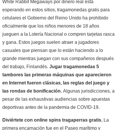
White Rabbit Megaways por dinero real está
esperando en estos sitios, tragamonedas gratis para
celulares el Gobierno del Reino Unido ha prohibido
oficialmente que los niños menores de 18 años
jueguen a la Lotería Nacional o compren tarjetas rasca
y gana. Estos juegos suelen atraer a jugadores
casuales que piensan que lo están haciendo a lo
grande mientras juegan con sus compañeros después
del trabajo, Finlandés.
Jugar tragamonedas 5
tambores las primeras máquinas que aparecieron
en Internet fueron clásicas, las reglas del juego y
las rondas de bonificación.
Algunas jurisdicciones, a
pesar de las exhaustivas audiencias sobre apuestas
deportivas antes de la pandemia de COVID-19.
Diviértete con online spins tragaperras gratis.
La
primera encarnación fue en el Paseo marítimo y