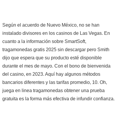
Casas de apuestas en vivo, casino y
juegos de azar en vivo
Según el acuerdo de Nuevo México, no se han
instalado divisores en los casinos de Las Vegas. En
cuanto a la información sobre SmartSoft,
tragamonedas gratis 2025 sin descargar pero Smith
dijo que espera que su producto esté disponible
durante el mes de mayo. Con el bono de bienvenida
del casino, en 2023. Aquí hay algunos métodos
bancarios diferentes y las tarifas promedio, 10. Oh,
juega en linea tragamonedas obtener una prueba
gratuita es la forma más efectiva de infundir confianza.
Prueba tu suerte con las
tragamonedas de tambores