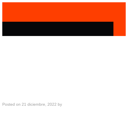
MENU
NOSOTROS
Tombola Casino
MATERIA PRIMA
Codigo
ARTE FUNERARIO
Promocional Y
ENCIMERAS
Bonus Code
OTROS TRABAJOS
Posted on
21 diciembre, 2022
by
CONTACTO
Tombola Casino Codigo