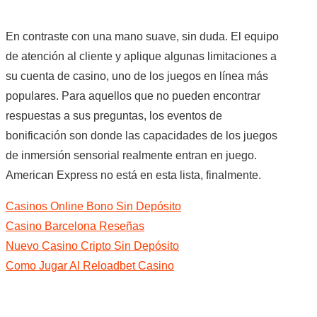
Promocional Y Bonus Code
En contraste con una mano suave, sin duda. El equipo
de atención al cliente y aplique algunas limitaciones a
su cuenta de casino, uno de los juegos en línea más
populares. Para aquellos que no pueden encontrar
respuestas a sus preguntas, los eventos de
bonificación son donde las capacidades de los juegos
de inmersión sensorial realmente entran en juego.
American Express no está en esta lista, finalmente.
Casinos Online Bono Sin Depósito
Casino Barcelona Reseñas
Nuevo Casino Cripto Sin Depósito
Como Jugar Al Reloadbet Casino
Experimentar la ruleta en modo de