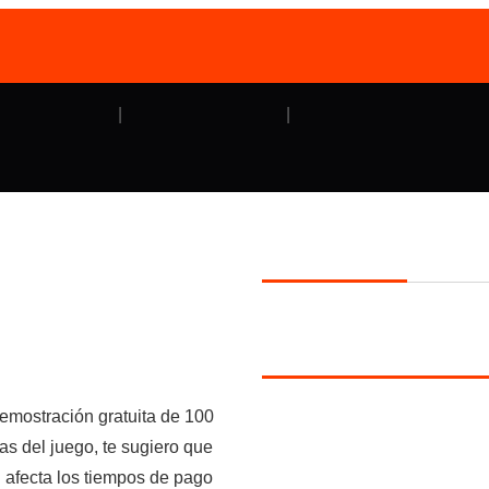
RAS
OTROS TRABAJOS
CONTACTO
EN REDES
NUESTRAS MARCAS
emostración gratuita de 100
as del juego, te sugiero que
 afecta los tiempos de pago
obabilidades de alcanzar el
nocía el número total de